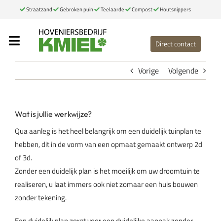
Ga
Straatzand
Gebroken puin
Teelaarde
Compost
Houtsnippers
naar
inhoud
Direct contact
Toggle
Navigation
Home
Vorige
Volgende
Onze diensten
Wat is jullie werkwijze?
Portfolio
Qua aanleg is het heel belangrijk om een duidelijk tuinplan te
Over ons
hebben, dit in de vorm van een opmaat gemaakt ontwerp 2d
of 3d.
Contact
Zonder een duidelijk plan is het moeilijk om uw droomtuin te
realiseren, u laat immers ook niet zomaar een huis bouwen
Bemestingsformulier
zonder tekening.
Een duidelijk plan zorgt voor een duidelijke aanpak zonder