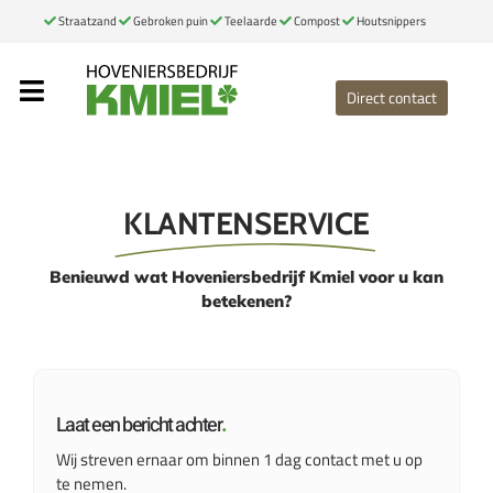
Ga
Straatzand
Gebroken puin
Teelaarde
Compost
Houtsnippers
naar
inhoud
Direct contact
Toggle
Navigation
Home
Onze diensten
KLANTENSERVICE
Portfolio
Benieuwd wat Hoveniersbedrijf Kmiel voor u kan
betekenen?
Over ons
Contact
Laat een bericht achter
.
Bemestingsformulier
Wij streven ernaar om binnen 1 dag contact met u op
te nemen.