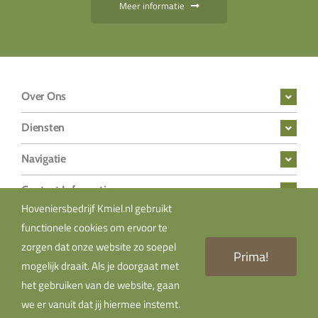
Meer informatie
Over Ons
Diensten
Navigatie
Contact Informatie
Hoveniersbedrijf Kmiel.nl gebruikt
functionele cookies om ervoor te
zorgen dat onze website zo soepel
© Copyright
2026 Hoveniersbedrijf Kmiel | Webdesign
Prima!
mogelijk draait. Als je doorgaat met
Uitomaten Goed
Uitomaten Goed
het gebruiken van de website, gaan
we er vanuit dat jij hiermee instemt.