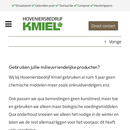
Ga
Straatzand
Gebroken puin
Teelaarde
Compost
Houtsnippers
naar
inhoud
Direct contact
Toggle
Navigation
Home
Vorige
Onze diensten
Gebruiken jullie milieuvriendelijke producten?
Portfolio
Wij bij Hoveniersbedrijf Kmiel gebruiken al ruim 5 jaar geen
Over ons
chemische middelen meer zoals onkruidverdelgers enz.
Ook passen we qua bemestingen geen kunstmest meer toe
Contact
en gebruiken we alleen maar biologische voedingsmiddelen.
Qua onderhoud snoeien we alleen het nodige in de winter en
Bemestingsformulier
laten we de rest allemaal liggen voor het voorjaar, dit heeft
vele voordelen: